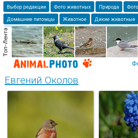
Выбор редакции
Фото животных
Природа
Фото
Домашние питомцы
Животное
Дикие животные
Собаки
Alexanderandronik
Млекопитающие
Кра
Морда
Собачка
Осень
Портрет
Домашние л
Насекомое
Коты
Lebert
Дикие птицы
Утка
Ф
Евгений Околов