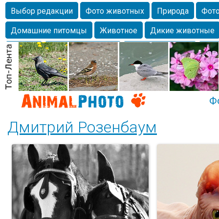
Выбор редакции
Фото животных
Природа
Фото
Домашние питомцы
Животное
Дикие животные
Собаки
Alexanderandronik
Млекопитающие
Кра
Морда
Собачка
Осень
Портрет
Домашние л
Насекомое
Коты
Lebert
Дикие птицы
Утка
Ф
Дмитрий Розенбаум