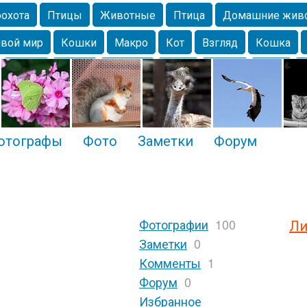
охота
Птицы
Животные
Птица
Домашние жив
вой мир
Кошки
Макро
Кот
Взгляд
Кошка
Крым
Весна
Москва
Парк
Белка
Зима
Чайка
Лес
Утки
Николаев
Насекомое
Коты
отографы
Фото
Заметки
Форум
Фотографии
100
Ли
Заметки
0
Комменты
1
Форум
0
Избранное