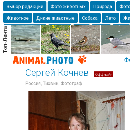
Выбор редакции
Фото животных
Природа
Фото
Животное
Дикие животные
Собака
Лето
Жи
Млекопитающие
Красота
Фото
Озеро
Глаза
любимцы
Волгоград
Лебедь
Город
Бабочка
Спаниель
Ф
Сергей Кочнев
Оффлайн
Россия, Тихвин, Фотограф