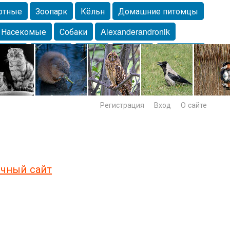
отные
Зоопарк
Кёльн
Домашние питомцы
Насекомые
Собаки
Alexanderandronik
Морда
Собачка
Осень
Портрет
Домашние
Lebert
Дикие птицы
Утка
Самара
Лебеди
Регистрация
Вход
О сайте
чный сайт