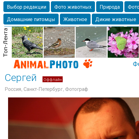
Выбор редакции
Фото животных
Природа
Фото
Домашние питомцы
Животное
Дикие животные
Собаки
Alexanderandronik
Млекопитающие
Кра
Морда
Собачка
Осень
Портрет
Домашние л
Насекомое
Коты
Lebert
Дикие птицы
Утка
Ф
Сергей
Оффлайн
Россия, Санкт-Петербург, Фотограф