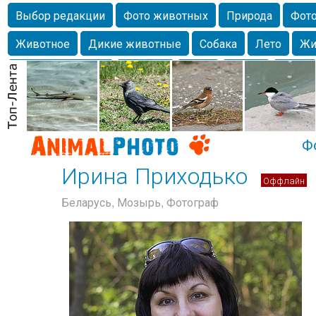
Выбор редакции
Фото животных
Природа
Фото
Животное
Дикие животные
Собака
Лето
Жи
Млекопитающие
Красота
Фото
Озеро
Глаза
любимцы
Волгоград
Лебедь
Город
Бабочка
Спаниель
Ф
Ирина Приходько
Оффлайн
Беларусь, Мозырь, Фотограф