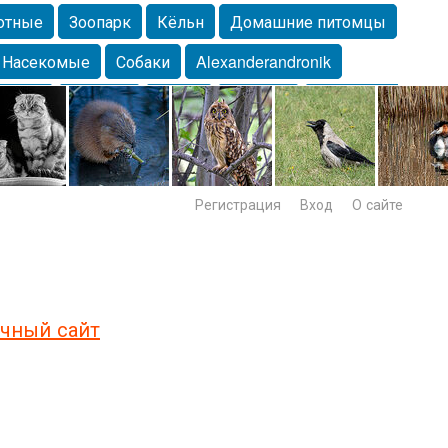
отные
Зоопарк
Кёльн
Домашние питомцы
Насекомые
Собаки
Alexanderandronik
Морда
Собачка
Осень
Портрет
Домашние
Lebert
Дикие птицы
Утка
Самара
Лебеди
Регистрация
Вход
О сайте
чный сайт