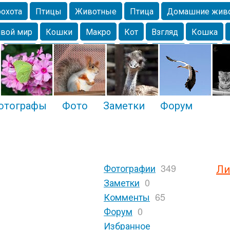
охота
Птицы
Животные
Птица
Домашние жив
вой мир
Кошки
Макро
Кот
Взгляд
Кошка
Крым
Москва
Весна
Парк
Белка
Зима
Чайка
Лес
Утки
Николаев
Насекомое
Коты
отографы
Фото
Заметки
Форум
Фотографии
349
Ли
Заметки
0
Комменты
65
Форум
0
Избранное