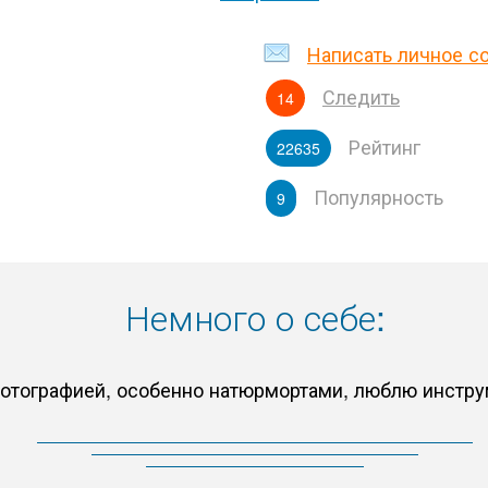
Написать личное с
Следить
14
Рейтинг
22635
Популярность
9
Немного о себе:
фотографией, особенно натюрмортами, люблю инстру