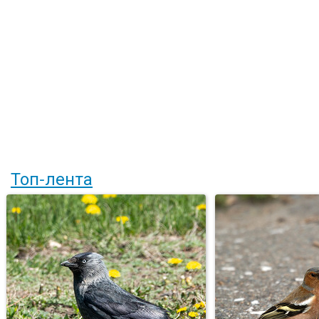
Топ-лента