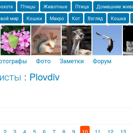
охота
Птицы
Животные
Птица
Домашние жив
вой мир
Кошки
Макро
Кот
Взгляд
Кошка
Крым
Весна
Москва
Парк
Белка
Зима
Чайка
Лес
Утки
Николаев
Насекомое
Коты
отографы
Фото
Заметки
Форум
сты : Plovdiv
2
3
4
5
6
7
8
9
10
11
12
13