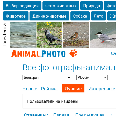
Выбор редакции
Фото животных
Природа
Фото
Животное
Дикие животные
Собака
Лето
Жи
Млекопитающие
Красота
Фото
Озеро
Глаза
любимцы
Волгоград
Лебедь
Город
Бабочка
Спаниель
Ф
Все фотографы-анимали
Новые
Рейтинг
Лучшие
Интересные
Пользователи не найдены.
Первая
Предыдущая
1
Страницы: