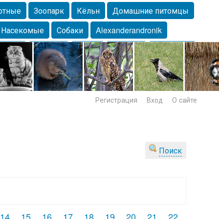
отные
Зоопарк
Кёльн
Домашние питомцы
Насекомые
Собаки
Alexanderandronik
Морда
Собачка
Осень
Портрет
Домашние
Lebert
Дикие птицы
Утка
Самара
Лебеди
Регистрация
Вход
О сайте
Поиск
14
15
16
17
18
19
20
21
22