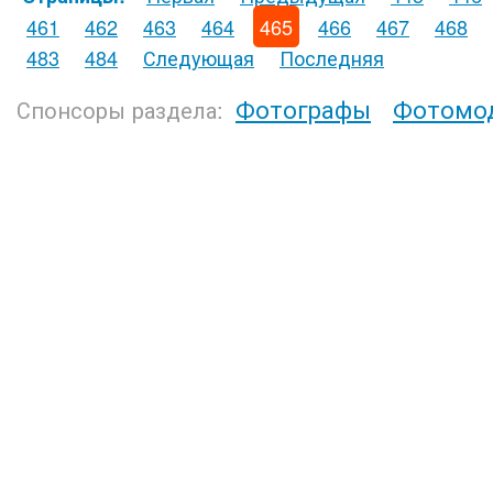
461
462
463
464
465
466
467
468
483
484
Следующая
Последняя
Фотографы
Фотомо
Спонсоры раздела: