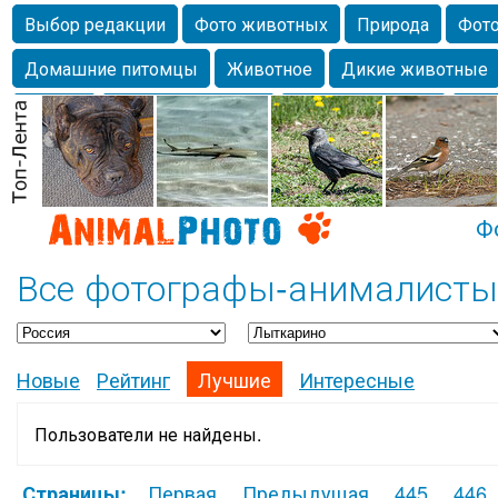
Выбор редакции
Фото животных
Природа
Фото
Домашние питомцы
Животное
Дикие животные
Собаки
Alexanderandronik
Млекопитающие
Кра
Морда
Собачка
Осень
Портрет
Домашние л
Насекомое
Коты
Lebert
Дикие птицы
Утка
Ф
Все фотографы-анималисты
Новые
Рейтинг
Лучшие
Интересные
Пользователи не найдены.
Первая
Предыдущая
445
446
Страницы: