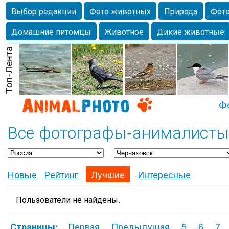
Выбор редакции
Фото животных
Природа
Фото
Домашние питомцы
Животное
Дикие животные
Собаки
Alexanderandronik
Млекопитающие
Кра
Морда
Собачка
Осень
Портрет
Домашние л
Насекомое
Коты
Lebert
Дикие птицы
Утка
Ф
Все фотографы-анималисты 
Новые
Рейтинг
Лучшие
Интересные
Пользователи не найдены.
Первая
Предыдущая
5
6
7
Страницы: