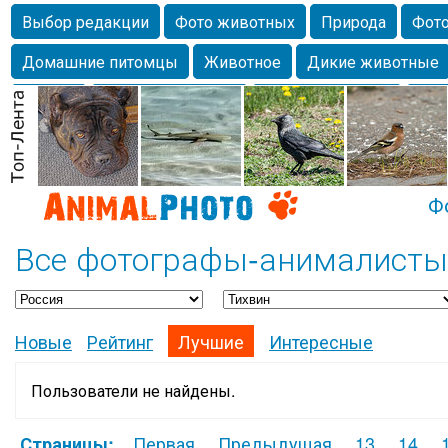
Выбор редакции
Фото животных
Природа
Фото
Домашние питомцы
Животное
Дикие животные
Собаки
Alexanderandronik
Млекопитающие
Кра
Морда
Собачка
Осень
Портрет
Домашние л
Насекомое
Коты
Lebert
Дикие птицы
Утка
Ф
Все фотографы-анималисты 
Новые
Рейтинг
Лучшие
Интересные
Пользователи не найдены.
Первая
Предыдущая
13
14
Страницы: