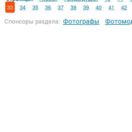
33
34
35
36
37
38
39
40
41
42
Фотографы
Фотомо
Спонсоры раздела: