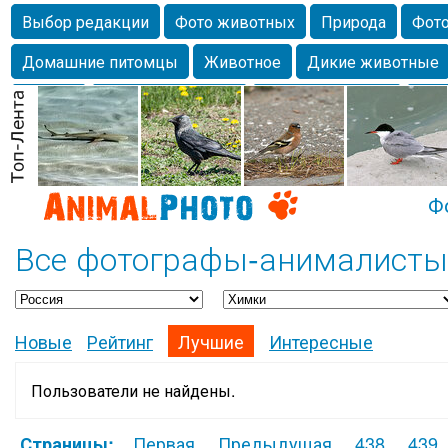
Выбор редакции
Фото животных
Природа
Фото
Домашние питомцы
Животное
Дикие животные
Собаки
Alexanderandronik
Млекопитающие
Кра
Морда
Собачка
Осень
Портрет
Домашние л
Насекомое
Коты
Lebert
Дикие птицы
Утка
Ф
Все фотографы-анималисты
Новые
Рейтинг
Лучшие
Интересные
Пользователи не найдены.
Первая
Предыдущая
438
439
Страницы: