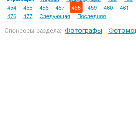
454
455
456
457
458
459
460
461
476
477
Следующая
Последняя
Фотографы
Фотомо
Спонсоры раздела: