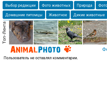
Выбор редакции
Фото животных
Природа
Фото
Домашние питомцы
Животное
Дикие животные
Собаки
Alexanderandronik
Млекопитающие
Кра
Морда
Собачка
Осень
Портрет
Домашние л
Насекомое
Коты
Lebert
Дикие птицы
Утка
Ф
Пользователь не оставлял комментарии.