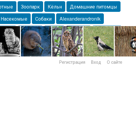
отные
Зоопарк
Кёльн
Домашние питомцы
Насекомые
Собаки
Alexanderandronik
Морда
Собачка
Осень
Портрет
Домашние
Lebert
Дикие птицы
Утка
Самара
Лебеди
Регистрация
Вход
О сайте