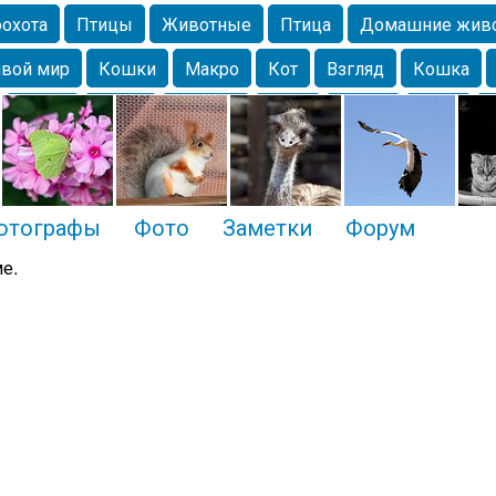
охота
Птицы
Животные
Птица
Домашние жив
вой мир
Кошки
Макро
Кот
Взгляд
Кошка
Крым
Весна
Москва
Парк
Белка
Зима
Чайка
Лес
Утки
Николаев
Насекомое
Коты
отографы
Фото
Заметки
Форум
е.