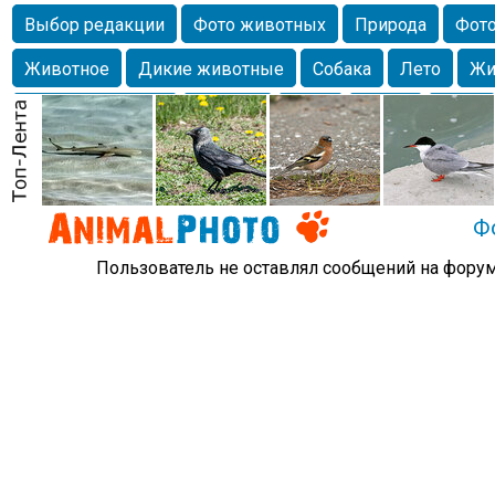
Выбор редакции
Фото животных
Природа
Фото
Животное
Дикие животные
Собака
Лето
Жи
Млекопитающие
Красота
Фото
Озеро
Глаза
любимцы
Волгоград
Лебедь
Город
Бабочка
Спаниель
Ф
Пользователь не оставлял сообщений на форум