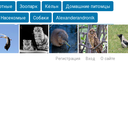
отные
Зоопарк
Кёльн
Домашние питомцы
Насекомые
Собаки
Alexanderandronik
Морда
Собачка
Осень
Портрет
Домашние
Lebert
Дикие птицы
Утка
Самара
Лебеди
Регистрация
Вход
О сайте