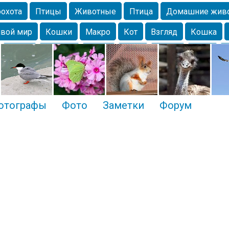
охота
Птицы
Животные
Птица
Домашние жив
вой мир
Кошки
Макро
Кот
Взгляд
Кошка
Крым
Москва
Весна
Парк
Белка
Зима
Чайка
Лес
Утки
Николаев
Насекомое
Коты
отографы
Фото
Заметки
Форум