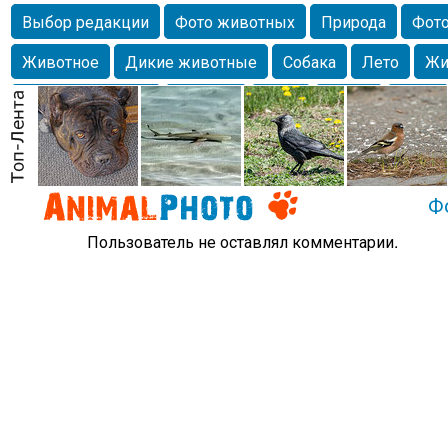
Выбор редакции
Фото животных
Природа
Фото
Животное
Дикие животные
Собака
Лето
Жи
Млекопитающие
Красота
Фото
Озеро
Глаза
любимцы
Волгоград
Лебедь
Город
Бабочка
Спаниель
Ф
Пользователь не оставлял комментарии.