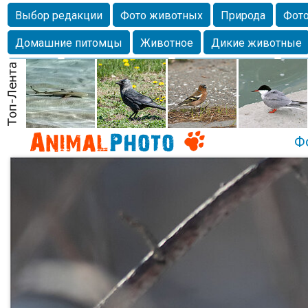
Выбор редакции
Фото животных
Природа
Фото
Домашние питомцы
Животное
Дикие животные
Собаки
Alexanderandronik
Млекопитающие
Кра
Морда
Собачка
Осень
Портрет
Домашние л
Насекомое
Коты
Lebert
Дикие птицы
Утка
Ф