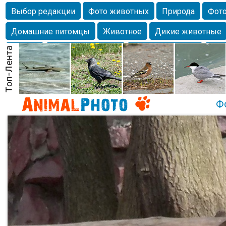
Выбор редакции
Фото животных
Природа
Фото
Домашние питомцы
Животное
Дикие животные
Собаки
Alexanderandronik
Млекопитающие
Кра
Морда
Собачка
Осень
Портрет
Домашние л
Насекомое
Коты
Lebert
Дикие птицы
Утка
Ф