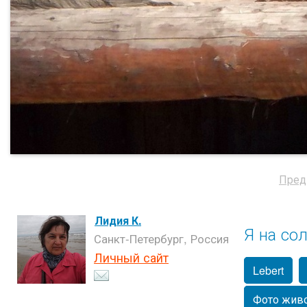
Пред
Лидия К.
Я на со
Санкт-Петербург, Россия
Личный сайт
Lebert
Фото жив