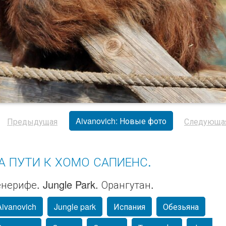
Aivanovich: Новые фото
Предыдущая
Следующа
А ПУТИ К ХОМО САПИЕНС.
нерифе. Jungle Park. Орангутан.
Aivanovich
Jungle park
Испания
Обезьяна