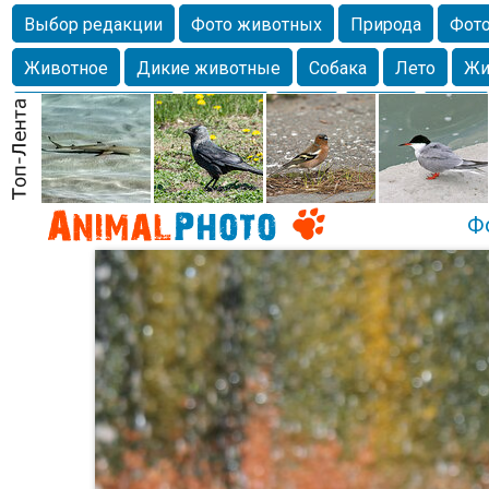
Выбор редакции
Фото животных
Природа
Фото
Животное
Дикие животные
Собака
Лето
Жи
Млекопитающие
Красота
Фото
Озеро
Глаза
любимцы
Волгоград
Лебедь
Город
Бабочка
Спаниель
Ф