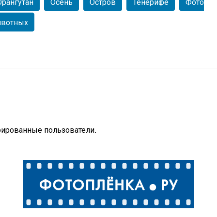
Орангутан
Осень
Остров
Тенерифе
Фото
вотных
рированные пользователи.