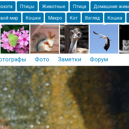
охота
Птицы
Животные
Птица
Домашние жив
вой мир
Кошки
Макро
Кот
Взгляд
Кошка
Крым
Весна
Москва
Парк
Белка
Зима
Чайка
Лес
Утки
Николаев
Насекомое
Коты
отографы
Фото
Заметки
Форум