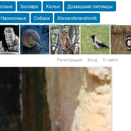
отные
Зоопарк
Кёльн
Домашние питомцы
Насекомые
Собаки
Alexanderandronik
Морда
Собачка
Осень
Портрет
Домашние
Lebert
Дикие птицы
Утка
Самара
Лебеди
Регистрация
Вход
О сайте