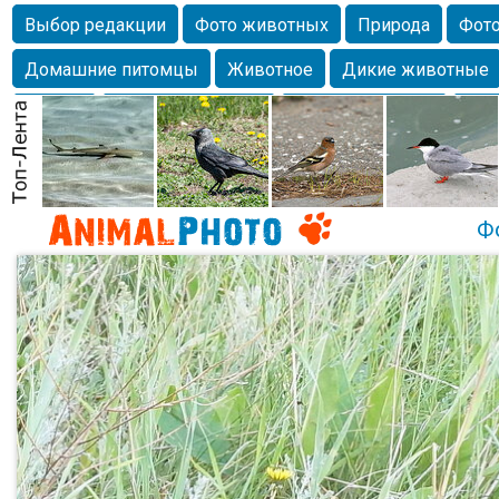
Выбор редакции
Фото животных
Природа
Фото
Домашние питомцы
Животное
Дикие животные
Собаки
Alexanderandronik
Млекопитающие
Кра
Морда
Собачка
Осень
Портрет
Домашние л
Насекомое
Коты
Lebert
Дикие птицы
Утка
Ф