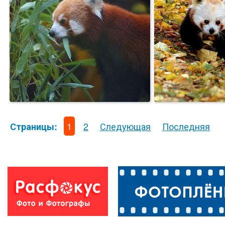
1
2
Следующая
Последняя
Страницы: