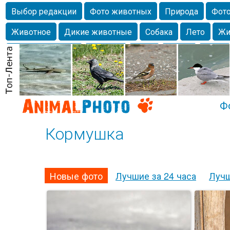
Выбор редакции
Фото животных
Природа
Фото
Животное
Дикие животные
Собака
Лето
Жи
Млекопитающие
Красота
Фото
Озеро
Глаза
любимцы
Волгоград
Лебедь
Город
Бабочка
Спаниель
Ф
Кормушка
Новые фото
Лучшие за 24 часа
Лучш