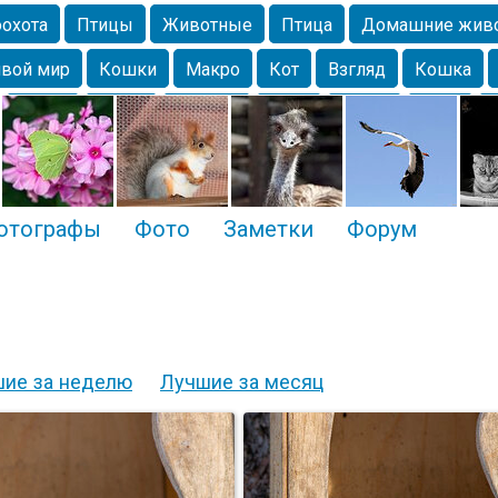
охота
Птицы
Животные
Птица
Домашние жив
вой мир
Кошки
Макро
Кот
Взгляд
Кошка
Крым
Весна
Москва
Парк
Белка
Зима
Чайка
Лес
Утки
Николаев
Насекомое
Коты
отографы
Фото
Заметки
Форум
ие за неделю
Лучшие за месяц