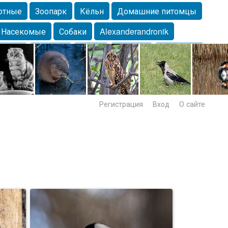
отные
Зоопарк
Кёльн
Домашние питомцы
Насекомые
Собаки
Alexanderandronik
Морда
Собачка
Осень
Портрет
Домашние
Lebert
Дикие птицы
Утка
Самара
Лебеди
Регистрация
Вход
О сайте