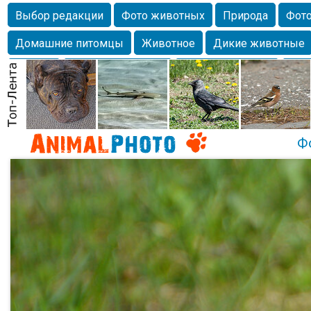
Выбор редакции
Фото животных
Природа
Фото
Домашние питомцы
Животное
Дикие животные
Собаки
Alexanderandronik
Млекопитающие
Кра
Морда
Собачка
Осень
Портрет
Домашние л
Насекомое
Коты
Lebert
Дикие птицы
Утка
Ф