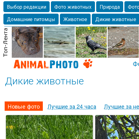
Выбор редакции
Фото животных
Природа
Фото
Домашние питомцы
Животное
Дикие животные
Собаки
Alexanderandronik
Млекопитающие
Кра
Морда
Собачка
Осень
Портрет
Домашние л
Насекомое
Коты
Lebert
Дикие птицы
Утка
Ф
Дикие животные
Новые фото
Лучшие за 24 часа
Лучшие за н