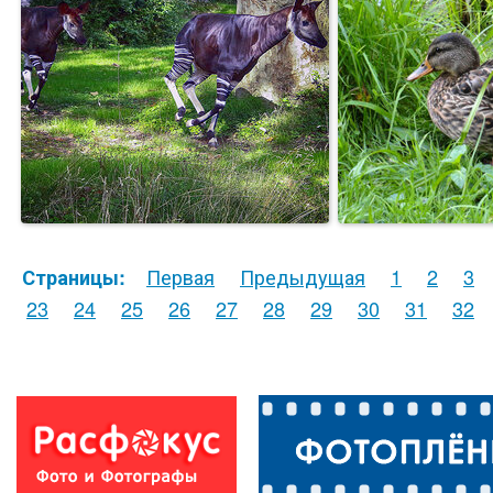
Первая
Предыдущая
1
2
3
Страницы:
23
24
25
26
27
28
29
30
31
32