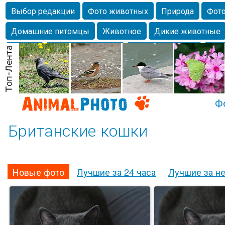
Выбор редакции
Фото животных
Природа
Фото
Домашние питомцы
Животное
Дикие животные
Собаки
Alexanderandronik
Млекопитающие
Кра
Морда
Собачка
Осень
Портрет
Домашние л
Насекомое
Коты
Lebert
Дикие птицы
Утка
Ф
Британские кошки
Новые фото
Лучшие за 24 часа
Лучшие за н