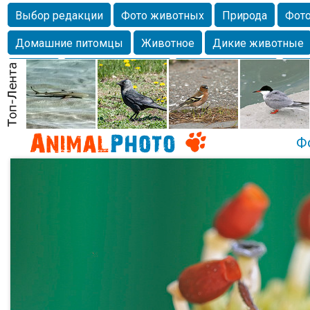
Выбор редакции
Фото животных
Природа
Фото
Домашние питомцы
Животное
Дикие животные
Собаки
Alexanderandronik
Млекопитающие
Кра
Морда
Собачка
Осень
Портрет
Домашние л
Насекомое
Коты
Lebert
Дикие птицы
Утка
Ф