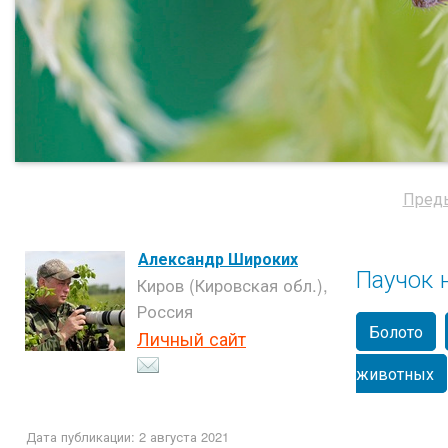
Пред
Александр Широких
Паучок 
Киров (Кировская обл.),
Россия
Болото
Личный сайт
животных
Дата публикации: 2 августа 2021