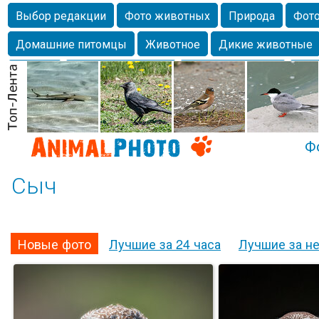
Выбор редакции
Фото животных
Природа
Фото
Домашние питомцы
Животное
Дикие животные
Собаки
Alexanderandronik
Млекопитающие
Кра
Морда
Собачка
Осень
Портрет
Домашние л
Насекомое
Коты
Lebert
Дикие птицы
Утка
Ф
Сыч
Новые фото
Лучшие за 24 часа
Лучшие за н