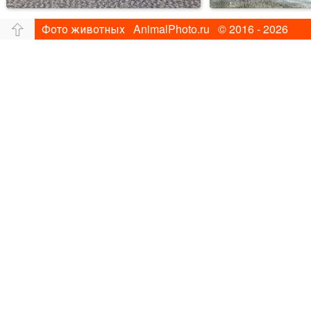
Фото животных AnimalPhoto.ru © 2016 - 2026