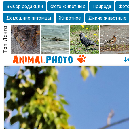
Выбор редакции
Фото животных
Природа
Фото
Домашние питомцы
Животное
Дикие животные
Собаки
Alexanderandronik
Млекопитающие
Кра
Морда
Собачка
Осень
Портрет
Домашние л
Насекомое
Коты
Lebert
Дикие птицы
Утка
Ф