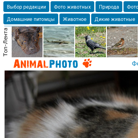
Выбор редакции
Фото животных
Природа
Фото
Домашние питомцы
Животное
Дикие животные
Собаки
Alexanderandronik
Млекопитающие
Кра
Морда
Собачка
Осень
Портрет
Домашние л
Насекомое
Коты
Lebert
Дикие птицы
Утка
Ф