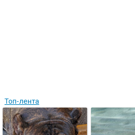
Топ-лента