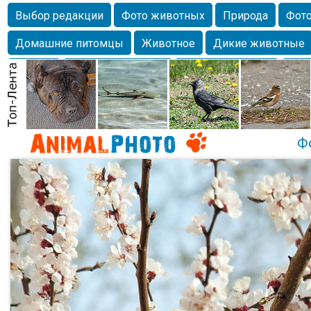
Выбор редакции
Фото животных
Природа
Фото
Домашние питомцы
Животное
Дикие животные
Собаки
Alexanderandronik
Млекопитающие
Кра
Морда
Собачка
Осень
Портрет
Домашние л
Насекомое
Коты
Lebert
Дикие птицы
Утка
Ф