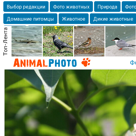
Выбор редакции
Фото животных
Природа
Фото
Домашние питомцы
Животное
Дикие животные
Собаки
Alexanderandronik
Млекопитающие
Кра
Морда
Собачка
Осень
Портрет
Домашние л
Насекомое
Коты
Lebert
Дикие птицы
Утка
Ф