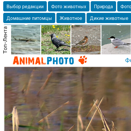
Выбор редакции
Фото животных
Природа
Фото
Домашние питомцы
Животное
Дикие животные
Собаки
Alexanderandronik
Млекопитающие
Кра
Морда
Собачка
Осень
Портрет
Домашние л
Насекомое
Коты
Lebert
Дикие птицы
Утка
Ф