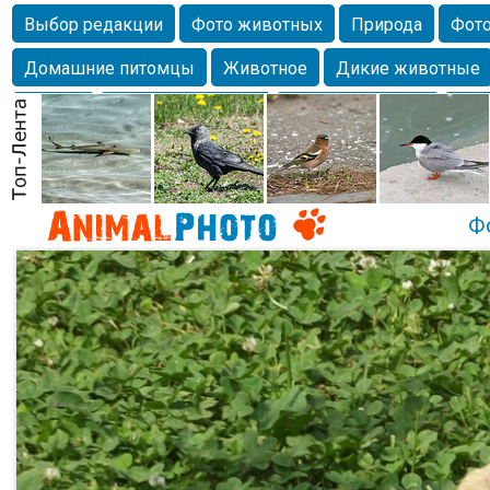
Выбор редакции
Фото животных
Природа
Фото
Домашние питомцы
Животное
Дикие животные
Собаки
Alexanderandronik
Млекопитающие
Кра
Морда
Собачка
Осень
Портрет
Домашние л
Насекомое
Коты
Lebert
Дикие птицы
Утка
Ф