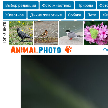
Выбор редакции
Фото животных
Природа
Фото
Животное
Дикие животные
Собака
Лето
Жи
Млекопитающие
Красота
Фото
Озеро
Глаза
любимцы
Волгоград
Лебедь
Город
Бабочка
Спаниель
Ф