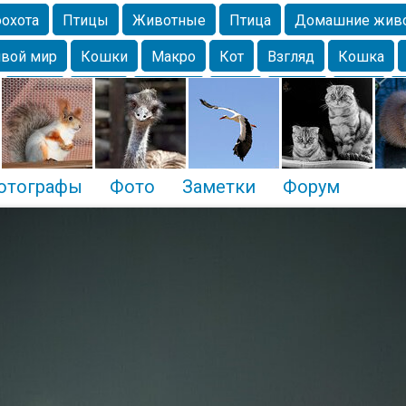
охота
Птицы
Животные
Птица
Домашние жив
вой мир
Кошки
Макро
Кот
Взгляд
Кошка
Крым
Весна
Москва
Парк
Белка
Зима
Чайка
Лес
Утки
Николаев
Насекомое
Коты
отографы
Фото
Заметки
Форум