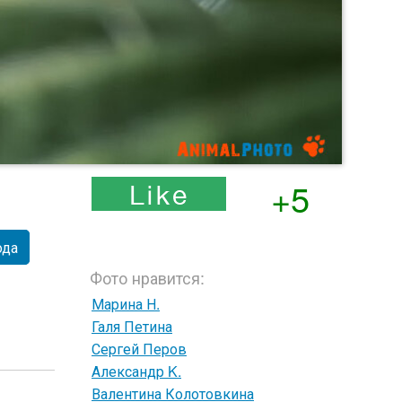
+5
ода
Фото нравится:
Марина Н.
Галя Петина
Сергей Перов
Александр K.
Валентина Колотовкина