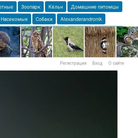
отные
Зоопарк
Кёльн
Домашние питомцы
Насекомые
Собаки
Alexanderandronik
Морда
Собачка
Осень
Портрет
Домашние
Lebert
Дикие птицы
Утка
Самара
Лебеди
Регистрация
Вход
О сайте