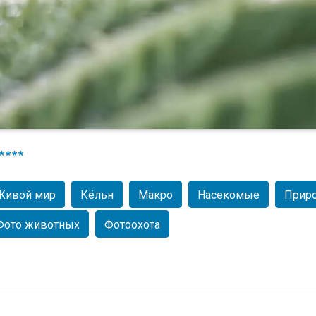
****
Живой мир
Кёльн
Макро
Насекомые
Прир
Фото животных
Фотоохота