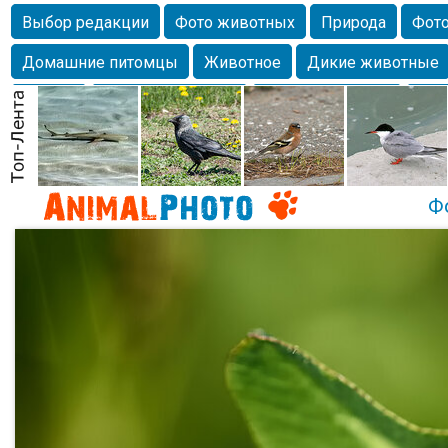
Выбор редакции
Фото животных
Природа
Фото
Домашние питомцы
Животное
Дикие животные
Собаки
Alexanderandronik
Млекопитающие
Кра
Морда
Собачка
Осень
Портрет
Домашние л
Насекомое
Коты
Lebert
Дикие птицы
Утка
Ф