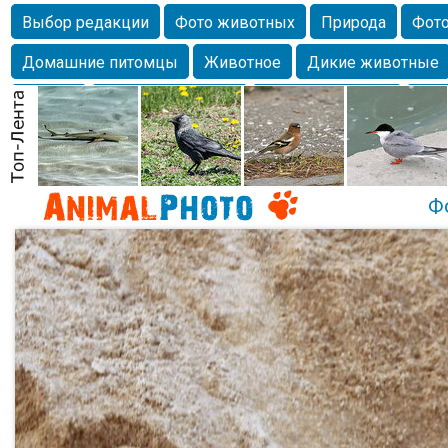
Выбор редакции
Фото животных
Природа
Фото
Домашние питомцы
Животное
Дикие животные
Собаки
Alexanderandronik
Млекопитающие
Кра
Морда
Собачка
Осень
Портрет
Домашние л
Насекомое
Коты
Lebert
Дикие птицы
Утка
Ф