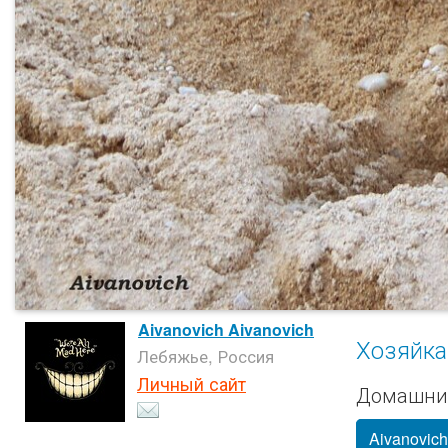
Aivanovich Aivanovich
Хозяйка
Лебяжье, Россия
Личный сайт
Домашние
Aivanovich