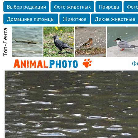
Выбор редакции
Фото животных
Природа
Фото
Домашние питомцы
Животное
Дикие животные
Собаки
Alexanderandronik
Млекопитающие
Кра
Морда
Собачка
Осень
Портрет
Домашние л
Насекомое
Коты
Lebert
Дикие птицы
Утка
Ф