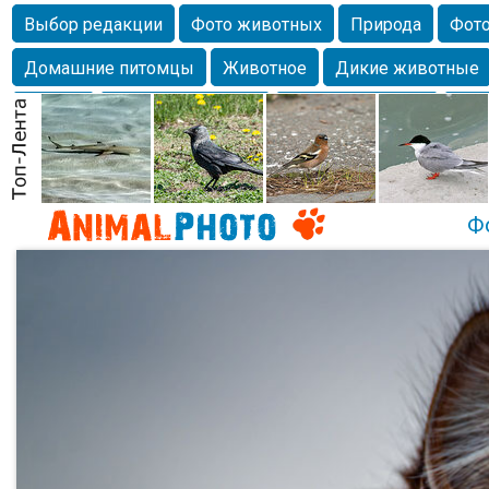
Выбор редакции
Фото животных
Природа
Фото
Домашние питомцы
Животное
Дикие животные
Собаки
Alexanderandronik
Млекопитающие
Кра
Морда
Собачка
Осень
Портрет
Домашние л
Насекомое
Коты
Lebert
Дикие птицы
Утка
Ф