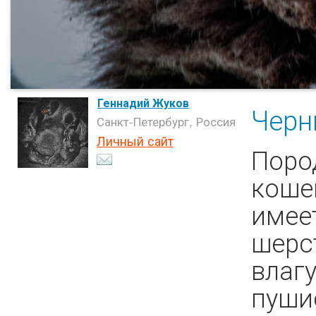
Геннадий Жуков
Чер
Санкт-Петербург, Россия
Личный сайт
Поро
коше
имее
шерс
влагу
пуши