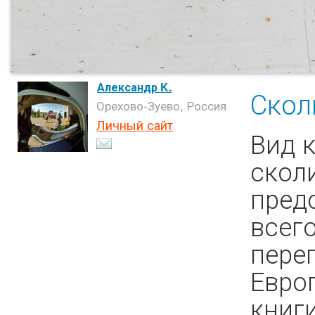
Александр K.
Сколи
Орехово-Зуево, Россия
Личный сайт
Вид 
скол
пред
всег
пере
Евро
книг