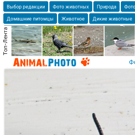
Выбор редакции
Фото животных
Природа
Фото
Домашние питомцы
Животное
Дикие животные
Собаки
Alexanderandronik
Млекопитающие
Кра
Морда
Собачка
Осень
Портрет
Домашние л
Насекомое
Коты
Lebert
Дикие птицы
Утка
Ф