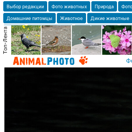
Выбор редакции
Фото животных
Природа
Фото
Домашние питомцы
Животное
Дикие животные
Собаки
Alexanderandronik
Млекопитающие
Кра
Морда
Собачка
Осень
Портрет
Домашние л
Насекомое
Коты
Lebert
Дикие птицы
Утка
Ф