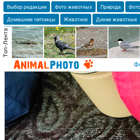
Выбор редакции
Фото животных
Природа
Фото
Домашние питомцы
Животное
Дикие животные
Собаки
Alexanderandronik
Млекопитающие
Кра
Морда
Собачка
Осень
Портрет
Домашние л
Насекомое
Коты
Lebert
Дикие птицы
Утка
Ф