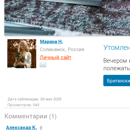
Марина Н.
Утомле
Соликамск, Россия
Личный сайт
Вечером н
полежать
Британски
Дата публикации: 29 мая 2025
Просмотров: 543
Комментарии (1)
Александр K.
#