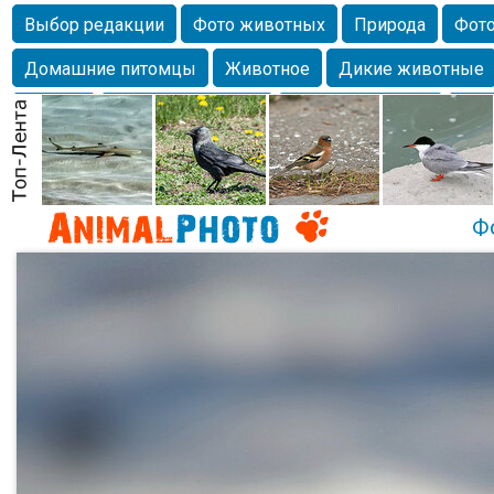
Выбор редакции
Фото животных
Природа
Фото
Домашние питомцы
Животное
Дикие животные
Собаки
Alexanderandronik
Млекопитающие
Кра
Морда
Собачка
Осень
Портрет
Домашние л
Насекомое
Коты
Lebert
Дикие птицы
Утка
Ф