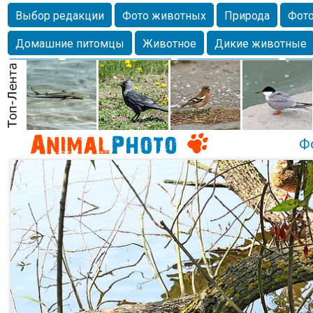
Выбор редакции
Фото животных
Природа
Фото
Домашние питомцы
Животное
Дикие животные
Собаки
Alexanderandronik
Млекопитающие
Кра
Морда
Собачка
Осень
Портрет
Домашние л
Насекомое
Коты
Lebert
Дикие птицы
Утка
Ф