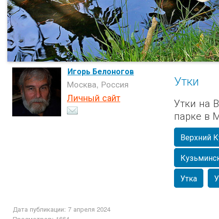
Игорь Белоногов
Утки
Москва, Россия
Личный сайт
Утки на 
парке в М
Верхний 
Кузьминс
Утка
У
Дата публикации: 7 апреля 2024
Просмотров: 1664