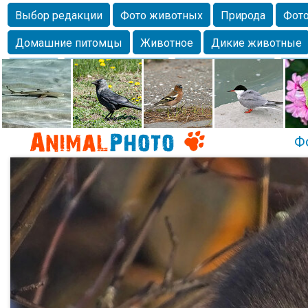
Выбор редакции
Фото животных
Природа
Фото
Домашние питомцы
Животное
Дикие животные
Собаки
Alexanderandronik
Млекопитающие
Кра
Морда
Собачка
Осень
Портрет
Домашние л
Насекомое
Коты
Lebert
Дикие птицы
Утка
Ф