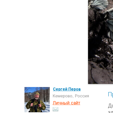
Сергей Перов
П
Кемерово, Россия
Личный сайт
Д
з