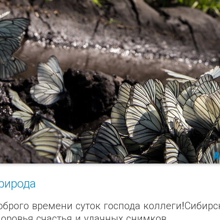
рирода
оброго времени суток господа коллеги!Сибирс
доровья,счастья и удачных снимков.