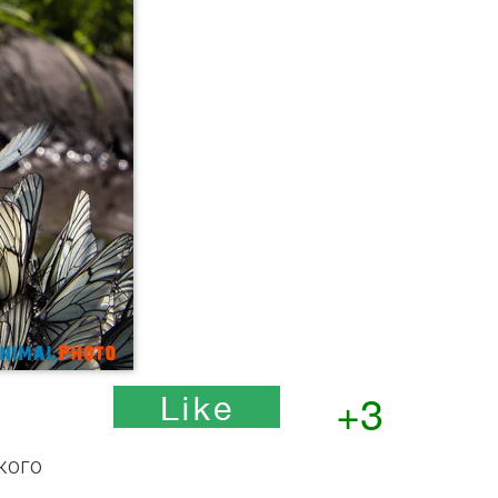
+3
кого