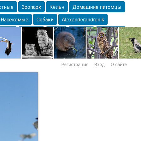
отные
Зоопарк
Кёльн
Домашние питомцы
Насекомые
Собаки
Alexanderandronik
Морда
Собачка
Осень
Портрет
Домашние
Lebert
Дикие птицы
Утка
Самара
Лебеди
Регистрация
Вход
О сайте