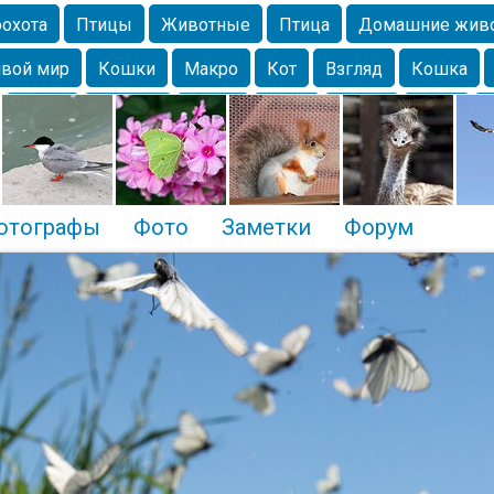
охота
Птицы
Животные
Птица
Домашние жив
вой мир
Кошки
Макро
Кот
Взгляд
Кошка
Крым
Москва
Весна
Парк
Белка
Зима
Чайка
Лес
Утки
Николаев
Насекомое
Коты
отографы
Фото
Заметки
Форум