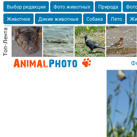
Выбор редакции
Фото животных
Природа
Фото
Животное
Дикие животные
Собака
Лето
Жи
Млекопитающие
Красота
Фото
Озеро
Глаза
любимцы
Волгоград
Лебедь
Город
Бабочка
Спаниель
Ф