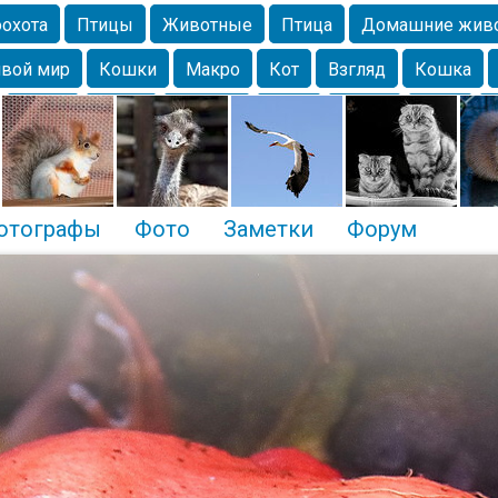
охота
Птицы
Животные
Птица
Домашние жив
вой мир
Кошки
Макро
Кот
Взгляд
Кошка
Крым
Весна
Москва
Парк
Белка
Зима
Чайка
Лес
Утки
Николаев
Насекомое
Коты
отографы
Фото
Заметки
Форум