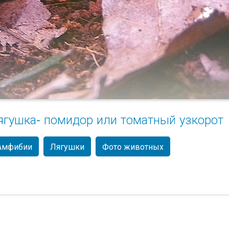
ягушка- помидор или томатный узкорот
Амфибии
Лягушки
Фото животных