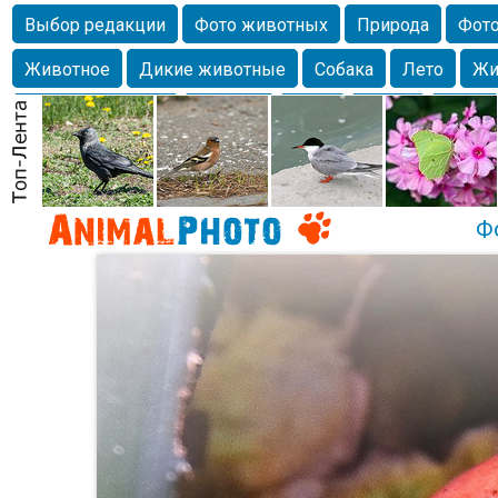
Выбор редакции
Фото животных
Природа
Фото
Животное
Дикие животные
Собака
Лето
Жи
Млекопитающие
Красота
Фото
Озеро
Глаза
любимцы
Волгоград
Лебедь
Город
Бабочка
Спаниель
Ф