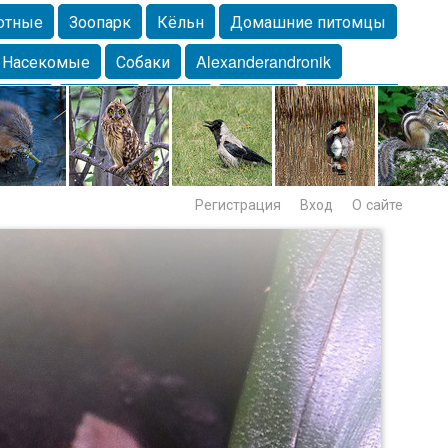
отные
Зоопарк
Кёльн
Домашние питомцы
Насекомые
Собаки
Alexanderandronik
Морда
Собачка
Осень
Портрет
Домашние
Lebert
Дикие птицы
Утка
Самара
Лебеди
Регистрация
Вход
О сайте