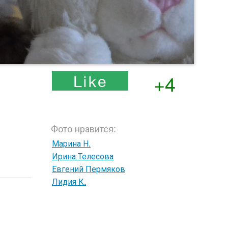
+4
Фото нравится:
Марина Н.
Ирина Телесова
Евгений Пермяков
Лидия К.