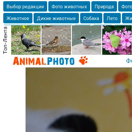
Выбор редакции
Фото животных
Природа
Фото
Животное
Дикие животные
Собака
Лето
Жи
Млекопитающие
Красота
Фото
Озеро
Глаза
любимцы
Волгоград
Лебедь
Город
Бабочка
Спаниель
Ф