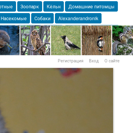
отные
Зоопарк
Кёльн
Домашние питомцы
Насекомые
Собаки
Alexanderandronik
Морда
Собачка
Осень
Портрет
Домашние
Lebert
Дикие птицы
Утка
Самара
Лебеди
Регистрация
Вход
О сайте