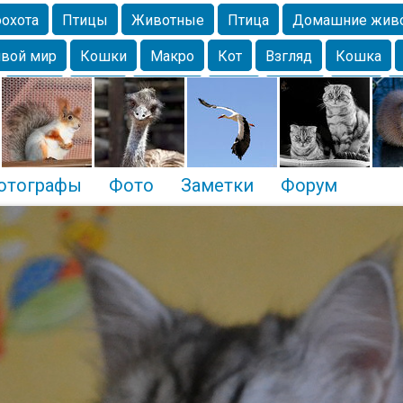
охота
Птицы
Животные
Птица
Домашние жив
вой мир
Кошки
Макро
Кот
Взгляд
Кошка
Крым
Весна
Москва
Парк
Белка
Зима
Чайка
Лес
Утки
Николаев
Насекомое
Коты
отографы
Фото
Заметки
Форум