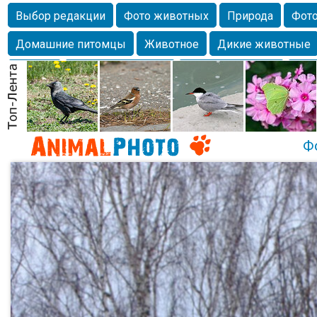
Выбор редакции
Фото животных
Природа
Фото
Домашние питомцы
Животное
Дикие животные
Собаки
Alexanderandronik
Млекопитающие
Кра
Морда
Собачка
Осень
Портрет
Домашние л
Насекомое
Коты
Lebert
Дикие птицы
Утка
Ф