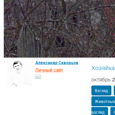
Александр Скворцов
Хозяйка
Личный сайт
октябрь 
Взгляд
Животны
взгляд