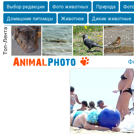
Выбор редакции
Фото животных
Природа
Фото
Домашние питомцы
Животное
Дикие животные
Собаки
Alexanderandronik
Млекопитающие
Кра
Морда
Собачка
Осень
Портрет
Домашние л
Насекомое
Коты
Lebert
Дикие птицы
Утка
Ф