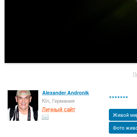
П
Alexander Andronik
*******
Kln, Германия
Личный сайт
Живой ми
Фото жив