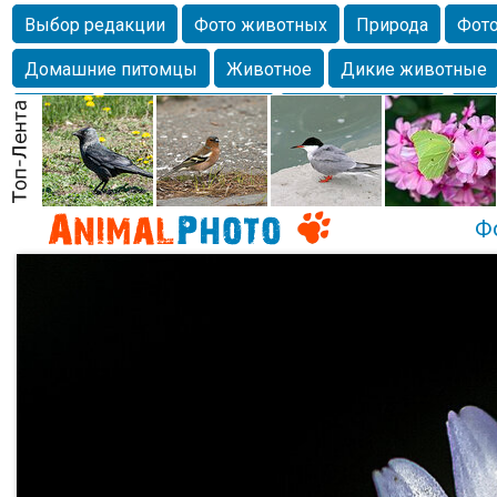
Выбор редакции
Фото животных
Природа
Фото
Домашние питомцы
Животное
Дикие животные
Собаки
Alexanderandronik
Млекопитающие
Кра
Морда
Собачка
Осень
Портрет
Домашние л
Насекомое
Коты
Lebert
Дикие птицы
Утка
Ф