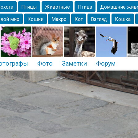
охота
Птицы
Животные
Птица
Домашние жив
вой мир
Кошки
Макро
Кот
Взгляд
Кошка
Крым
Москва
Весна
Парк
Белка
Зима
Чайка
Лес
Утки
Николаев
Насекомое
Коты
отографы
Фото
Заметки
Форум