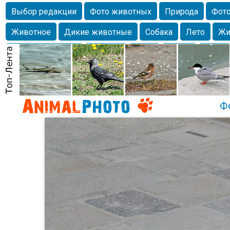
Выбор редакции
Фото животных
Природа
Фото
Животное
Дикие животные
Собака
Лето
Жи
Млекопитающие
Красота
Фото
Озеро
Глаза
любимцы
Волгоград
Лебедь
Город
Бабочка
Спаниель
Ф