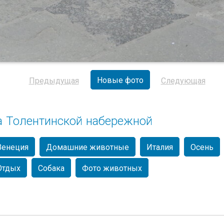
Новые фото
Предыдущая
Следующая
а Толентинской набережной
Венеция
Домашние животные
Италия
Осень
Отдых
Собака
Фото животных