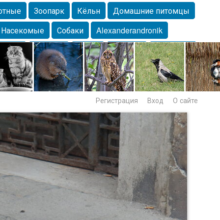
отные
Зоопарк
Кёльн
Домашние питомцы
Насекомые
Собаки
Alexanderandronik
Морда
Собачка
Осень
Портрет
Домашние
Lebert
Дикие птицы
Утка
Самара
Лебеди
Регистрация
Вход
О сайте